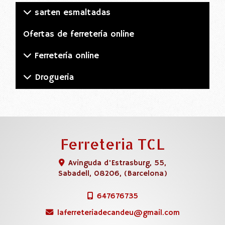
sarten esmaltadas
Ofertas de ferretería online
Ferretería online
Drogueria
Ferreteria TCL
Avinguda d'Estrasburg, 55,
Sabadell
,
08206
,
(Barcelona)
647676735
laferreteriadecandeu
gmail.com