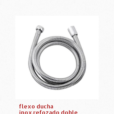
flexo ducha
inox.refozado doble