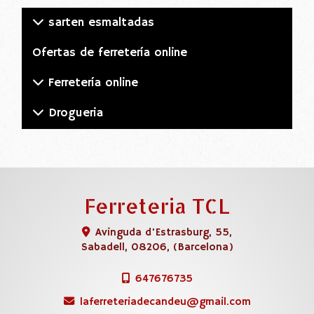
sarten esmaltadas
Ofertas de ferretería online
Ferretería online
Drogueria
Ferreteria TCL
Avinguda d'Estrasburg, 55,
Sabadell
,
08206
,
(Barcelona)
647676735
laferreteriadecandeu
gmail.com