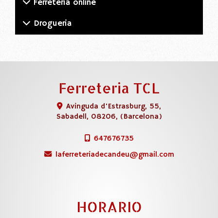
Ferretería online
Drogueria
Ferreteria TCL
Avinguda d'Estrasburg, 55,
Sabadell
,
08206
,
(Barcelona)
647676735
laferreteriadecandeu
gmail.com
HORARIO