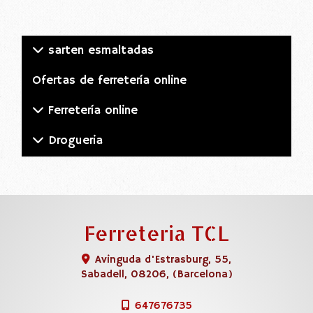
sarten esmaltadas
Ofertas de ferretería online
Ferretería online
Drogueria
Ferreteria TCL
Avinguda d'Estrasburg, 55,
Sabadell
,
08206
,
(Barcelona)
647676735