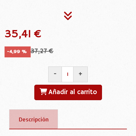
35,41 €
37,27 €
-4,99 %
-
+
Añadir al carrito
Descripción