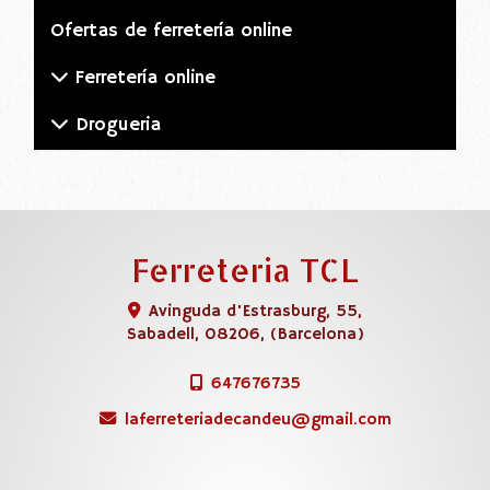
Ofertas de ferretería online
Ferretería online
Drogueria
Ferreteria TCL
Avinguda d'Estrasburg, 55,
Sabadell
,
08206
,
(Barcelona)
647676735
laferreteriadecandeu
gmail.com