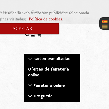
ería on-line
Ofertas
Contacto
r el uso de la web y mostrar publicidad relacionada
ginas visitadas).
Política de cookies
.
ACEPTAR
sarten esmaltadas
Ofertas de ferretería
online
Ferretería online
Drogueria