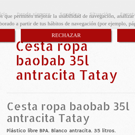
icio
Desde siempre
Servicios
Situación
Ferret
ros que permiten mejorar la usabilidad de navegación, analiza
aborado a partir de tus hábitos de navegación (por ejemplo, pá
RECHAZAR
Cesta ropa
baobab 35l
antracita Tatay
Cesta ropa baobab 35l
antracita Tatay
Plástico libre BPA. Blanco antracita. 35 litros.