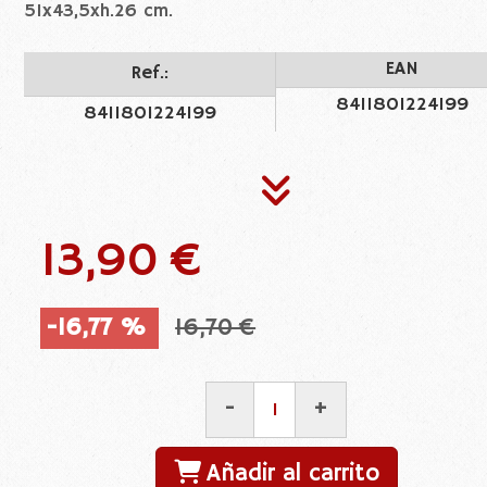
51x43,5xh.26 cm.
EAN
Ref.:
8411801224199
8411801224199
13,90 €
-16,77 %
16,70 €
-
+
Añadir al carrito