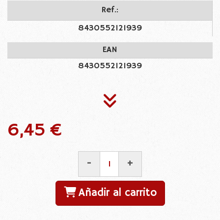
Ref.:
8430552121939
EAN
8430552121939
6,45 €
-
+
Añadir al carrito