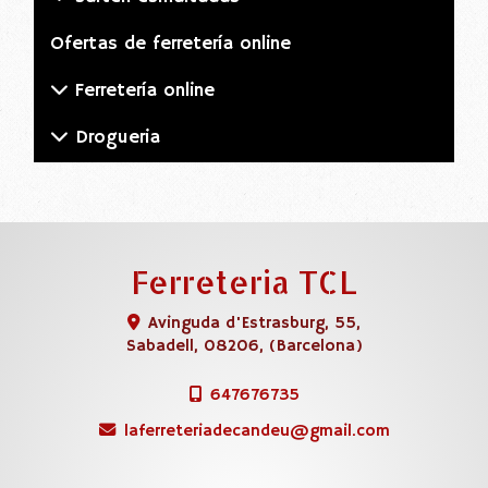
Ofertas de ferretería online
Ferretería online
Drogueria
Ferreteria TCL
Avinguda d'Estrasburg, 55,
Sabadell
,
08206
,
(Barcelona)
647676735
laferreteriadecandeu
gmail.com