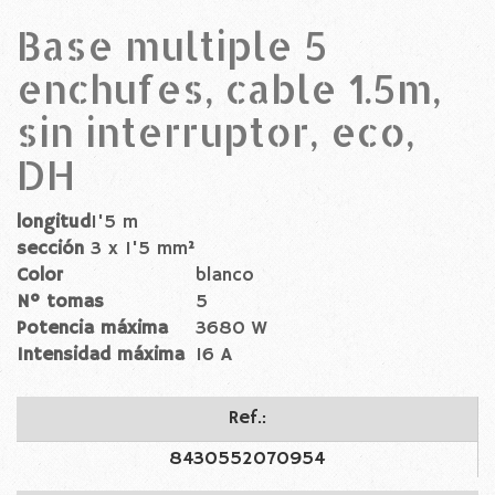
Base multiple 5
enchufes, cable 1.5m,
sin interruptor, eco,
DH
longitud
1'5 m
sección
3 x 1'5 mm²
Color
blanco
Nº tomas
5
Potencia máxima
3680 W
Intensidad máxima
16 A
Ref.:
8430552070954