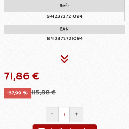
Ref.:
8412372721094
EAN
8412372721094
71,86 €
115,88 €
-37,99 %
-
+