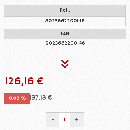
Ref.:
8023662200146
EAN
8023662200146
126,16 €
137,13 €
-8,00 %
-
+