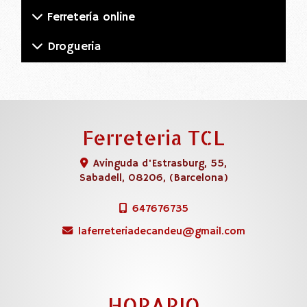
Ferretería online
Drogueria
Ferreteria TCL
Avinguda d'Estrasburg, 55,
Sabadell
,
08206
,
(Barcelona)
647676735
laferreteriadecandeu
gmail.com
HORARIO