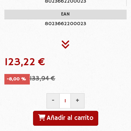
8023662200023
EAN
8023662200023
123,22 €
133,94 €
-8,00 %
-
+
Añadir al carrito