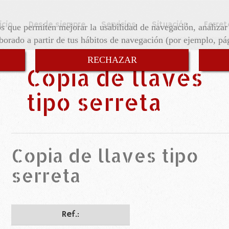
icio
Desde siempre
Servicios
Situación
Ferret
ros que permiten mejorar la usabilidad de navegación, analiza
aborado a partir de tus hábitos de navegación (por ejemplo, pá
RECHAZAR
Copia de llaves
tipo serreta
Copia de llaves tipo
serreta
Ref.: