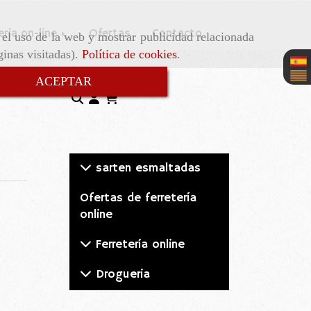
ería on-line
Ofertas
Contacto
r el uso de la web y mostrar publicidad relacionada
ginas visitadas).
Política de cookies
.
ACEPTAR
sarten esmaltadas
Ofertas de ferretería
online
Ferretería online
Drogueria