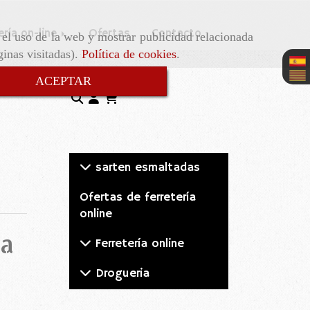
ería on-line
Ofertas
Contacto
r el uso de la web y mostrar publicidad relacionada
ginas visitadas).
Política de cookies
.
ACEPTAR
sarten esmaltadas
Ofertas de ferretería
online
ra
Ferretería online
Drogueria