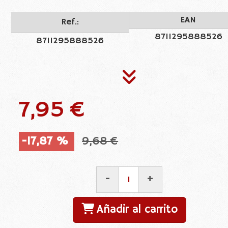
EAN
Ref.:
8711295888526
8711295888526
7,95 €
-17,87 %
9,68 €
-
+
Añadir al carrito