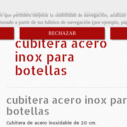
icio
Desde siempre
Servicios
Situación
Ferret
ros que permiten mejorar la usabilidad de navegación, analiza
aborado a partir de tus hábitos de navegación (por ejemplo, pá
RECHAZAR
cubitera acero
inox para
botellas
cubitera acero inox pa
botellas
Cubitera de acero inoxidable de 20 cm.