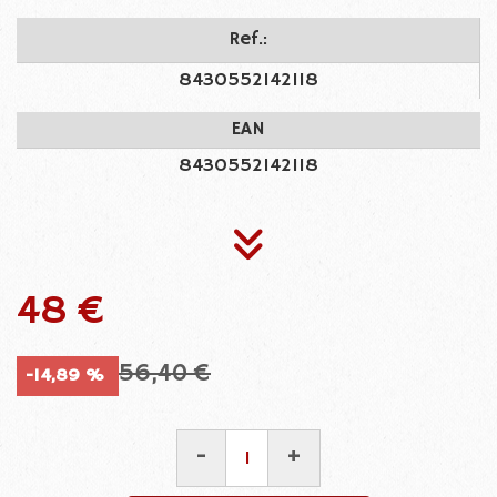
Ref.:
8430552142118
EAN
8430552142118
48 €
56,40 €
-14,89 %
-
+