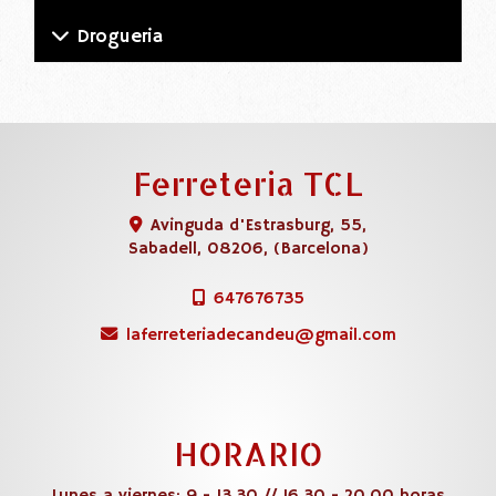
Drogueria
Ferreteria TCL
Avinguda d'Estrasburg, 55,
Sabadell
,
08206
,
(Barcelona)
647676735
laferreteriadecandeu
gmail.com
HORARIO
Lunes a viernes: 9 - 13.30 // 16.30 - 20.00 horas