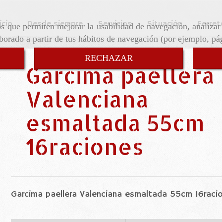
icio
Desde siempre
Servicios
Situación
Ferret
ros que permiten mejorar la usabilidad de navegación, analiza
aborado a partir de tus hábitos de navegación (por ejemplo, pá
RECHAZAR
Garcima paellera
Valenciana
esmaltada 55cm
16raciones
Garcima paellera Valenciana esmaltada 55cm 16raci