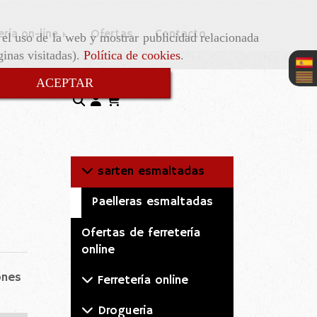
ería on-line
Ofertas
Contacto
r el uso de la web y mostrar publicidad relacionada
ginas visitadas).
Política de cookies
.
ACEPTAR
sarten esmaltadas
Paelleras esmaltadas
Ofertas de ferretería
online
ones
Ferretería online
Drogueria