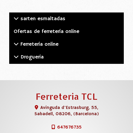
sarten esmaltadas
Ofertas de ferretería online
Ferretería online
Drogueria
Ferreteria TCL
Avinguda d'Estrasburg, 55,
Sabadell
,
08206
,
(Barcelona)
647676735