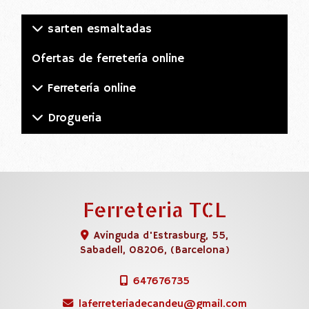
sarten esmaltadas
Ofertas de ferretería online
Ferretería online
Drogueria
Ferreteria TCL
Avinguda d'Estrasburg, 55,
Sabadell
,
08206
,
(Barcelona)
647676735
laferreteriadecandeu
gmail.com