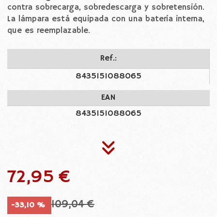
contra sobrecarga, sobredescarga y sobretensión.
La lámpara está equipada con una batería interna,
que es reemplazable.
Ref.:
8435151088065
EAN
8435151088065
72,95 €
109,04 €
-33,10 %