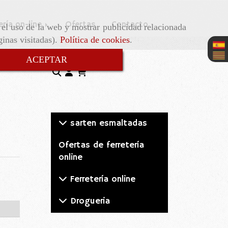
ería on-line
Ofertas
Contacto
r el uso de la web y mostrar publicidad relacionada
ginas visitadas).
Política de cookies
.
ACEPTAR
sarten esmaltadas
Ofertas de ferretería
online
Ferretería online
Drogueria