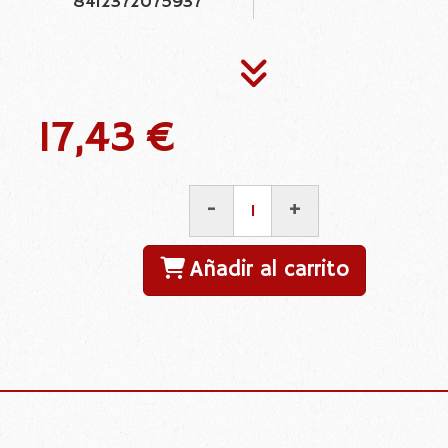
8412372075937
17,43 €
-
+
Añadir al carrito