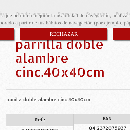
icio
Desde siempre
Servicios
Situación
Ferret
ros que permiten mejorar la usabilidad de navegación, analiza
aborado a partir de tus hábitos de navegación (por ejemplo, pá
RECHAZAR
parrilla doble
alambre
cinc.40x40cm
parrilla doble alambre cinc.40x40cm
EAN
Ref.:
8412372075937