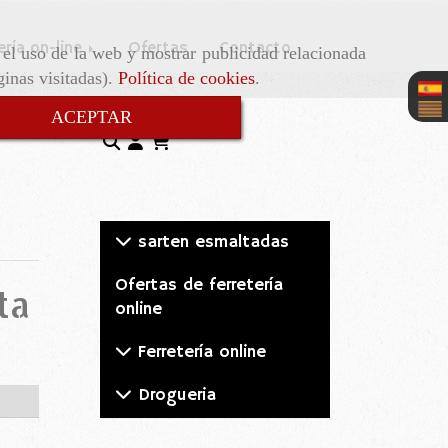
ería on-line
Ofertas
Contacto
r el uso de la web y mostrar publicidad relacionada
ginas visitadas).
Política de cookies
.
ACEPTAR
sarten esmaltadas
Ofertas de ferretería
ta
online
.
Ferretería online
Drogueria