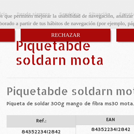
icio
Desde siempre
Servicios
Situación
Ferret
ros que permiten mejorar la usabilidad de navegación, analiza
aborado a partir de tus hábitos de navegación (por ejemplo, pá
RECHAZAR
Piquetabde
soldarn mota
Piquetabde soldarn mo
Piqueta de soldar 300g mango de fibra ms30 mota
EAN
Ref.:
8435223412842
8435223412842