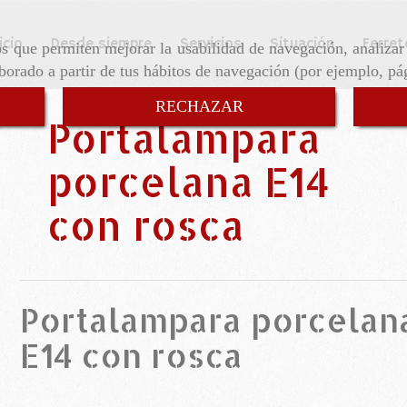
icio
Desde siempre
Servicios
Situación
Ferret
ros que permiten mejorar la usabilidad de navegación, analiza
aborado a partir de tus hábitos de navegación (por ejemplo, pá
RECHAZAR
Portalampara
porcelana E14
con rosca
Portalampara porcelan
E14 con rosca