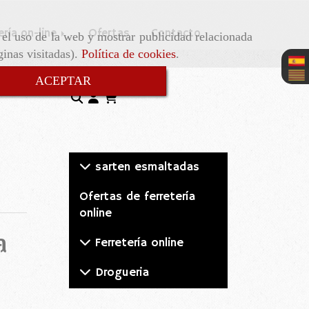
ería on-line
Ofertas
Contacto
r el uso de la web y mostrar publicidad relacionada
ginas visitadas).
Política de cookies
.
ACEPTAR
sarten esmaltadas
Ofertas de ferretería
online
a
Ferretería online
Drogueria