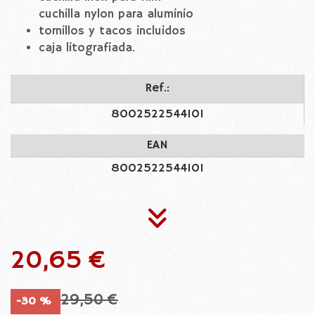
cuchilla nylon para aluminio
tornillos y tacos incluidos
caja litografiada.
Ref.:
8002522544101
EAN
8002522544101
20,65 €
29,50 €
-30 %