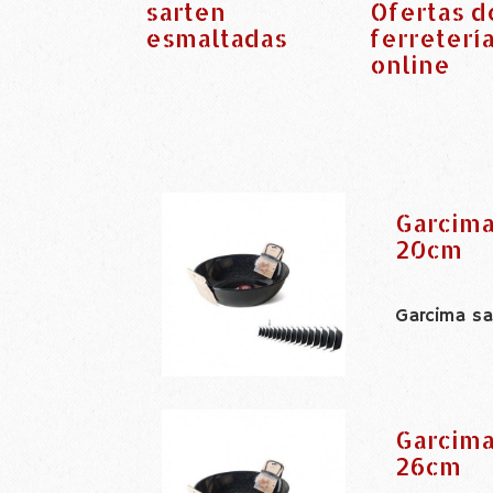
sarten
Ofertas d
esmaltadas
ferreterí
online
Garcima
20cm
Garcima s
Garcima
26cm