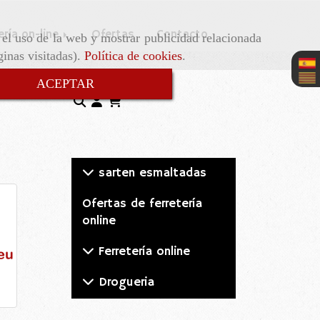
ería on-line
Ofertas
Contacto
r el uso de la web y mostrar publicidad relacionada
ginas visitadas).
Política de cookies
.
ACEPTAR
sarten esmaltadas
Ofertas de ferretería
online
Ferretería online
Drogueria