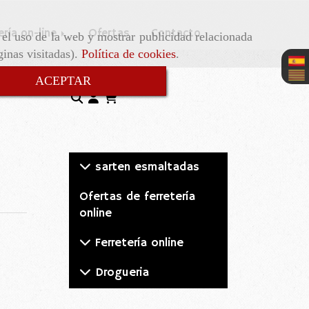
ería on-line
Ofertas
Contacto
r el uso de la web y mostrar publicidad relacionada
ginas visitadas).
Política de cookies
.
ACEPTAR
sarten esmaltadas
Ofertas de ferretería
online
Ferretería online
Drogueria