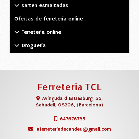
sarten esmaltadas
Ofertas de ferretería online
Ferretería online
Drogueria
Ferreteria TCL
Avinguda d'Estrasburg, 55,
Sabadell
,
08206
,
(Barcelona)
647676735
laferreteriadecandeu
gmail.com