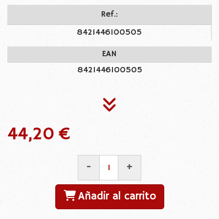
Ref.:
8421446100505
EAN
8421446100505
44,20 €
-
+
Añadir al carrito