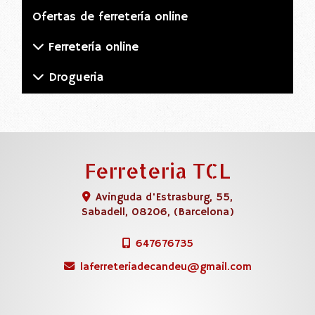
Ofertas de ferretería online
Ferretería online
Drogueria
Ferreteria TCL
Avinguda d'Estrasburg, 55,
Sabadell
,
08206
,
(Barcelona)
647676735
laferreteriadecandeu
gmail.com